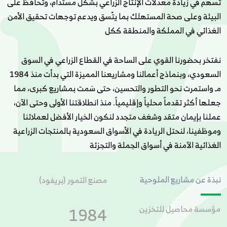
تسهم في زيادة معدلات الإنتاج الزراعي بشكل مستدام، وتحافظ على
البيئة وعلى صحة المستهلك بما يتّسق ويدعم توجهات تحقيق الأمن
الغذائي في المملكة والمنطقة ككل
نفتخر بحضورنا القوي على الساحة في القطاع الزراعي في السوق
السعودي، وبنماذج أعمالنا ومشاريعنا المميزة التي بدأت منذ 1984
مـ واستمرت نحو التطور والتحسين، حتى سَمت بمشاريع كبرى، مما
جعلها أكثر تقدماً محلياً وإقليمياً. منذ انطلاقتنا الأولى وحتى الآن،
عملنا بإيمان متقد وشغف متجدد لنكون الخيار الأفضل لعملائنا
وموظفينا، لنحتل الريادة في الأسواق السعودية بالمنتجات الزراعية
الغذائية الآمنة في أسواق الجملة والتجزئة
نبذة عن مشاريع الملوحية
مصنع التمور (بريفود)
1984
مؤسسة محاصيل للتخزين