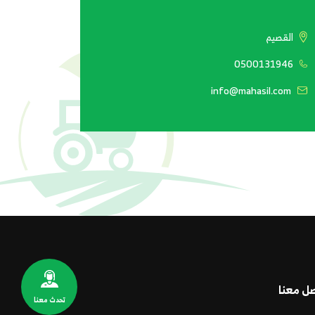
القصيم
0500131946
info@mahasil.com
صل معنا
تحدث معنا