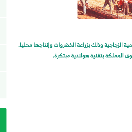
ﻴﺔ اﻟﺰﺟﺎﺟﻴﺔ وذلك بزراﻋﺔ اﻟﺨﻀﺮوات وإﻧﺘﺎﺟﻬﺎ ﻣﺤﻠﻴﺎ.
 المملكة بتقنية هولندية مبتكرة.