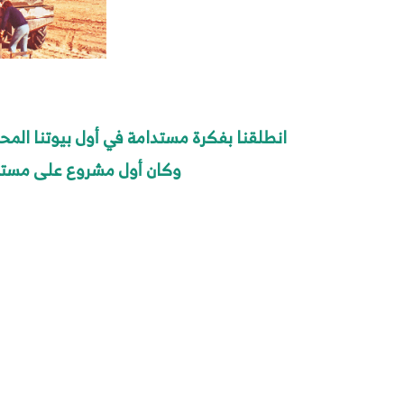
انطلقنا ﺑﻔﻜﺮة ﻣﺴﺘﺪاﻣﺔ ﻓﻲ أول ﺑﻴﻮﺗﻨﺎ اﻟﻤﺤﻤ
وكان أول مشروع على مستوى